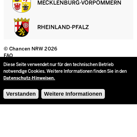
MECKLENBURG-VORPOMMERN
RHEINLAND-PFALZ
© Chancen NRW 2026
Fußzeile
FAQ
Datenschutzeinstellungen
Erklärung zur Barrierefreiheit
Diese Seite verwendet nur für den technischen Betrieb
Impressum
notwendige Cookies. Weitere Informationen finden Sie in den
Datenschutz
Datenschutz-Hinweisen.
Kontakt
Verstanden
Weitere Informationen