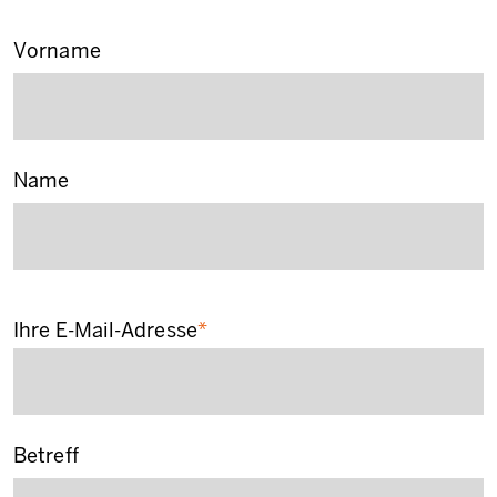
Ihr Name
Vorname
Name
Ihre E-Mail-Adresse
Betreff