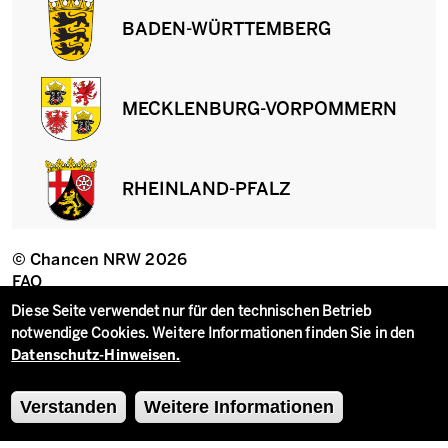
BADEN-WÜRTTEMBERG
MECKLENBURG-VORPOMMERN
RHEINLAND-PFALZ
© Chancen NRW 2026
Fußzeile
FAQ
Datenschutzeinstellungen
Erklärung zur Barrierefreiheit
Diese Seite verwendet nur für den technischen Betrieb
Impressum
notwendige Cookies. Weitere Informationen finden Sie in den
Datenschutz
Datenschutz-Hinweisen.
Kontakt
Verstanden
Weitere Informationen