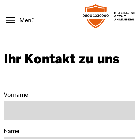
Direkt zum Inhalt
Menü
Pfadnavigation
Startseite
Kontakt
Ihr Kontakt zu uns
Ihr Name
Vorname
Name