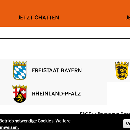
JETZT CHATTEN
J
FREISTAAT BAYERN
RHEINLAND-PFALZ
Fußzeile
FAQ
Erklärung zur Barr
 Betrieb notwendige Cookies. Weitere
V
inweisen.