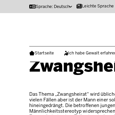
Direkt zum Inhalt
Leichte Sprache
Sprache: Deutsch
Hauptmenü
Startseite
Ich habe Gewalt erfahre
Zwangshei
Das Thema „Zwangsheirat“ wird üblich
vielen Fällen aber ist der Mann einer s
hineingedrängt. Die betroffenen jungen
Männlichkeitsstereotyp widersprechen 