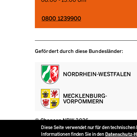
0800 1239900
Gefördert durch diese Bundesländer:
NORDRHEIN-WESTFALEN
MECKLENBURG-
VORPOMMERN
© Chancen NRW 2026
Datenschutzeinstellungen
Diese Seite verwendet nur für den technischen
Informationen finden Sie in den
Datenschutz-H